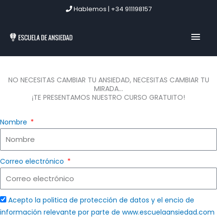
Ir
Hablemos | +34 911198157
al
contenido
MEN
PRIN
NO NECESITAS CAMBIAR TU ANSIEDAD, NECESITAS CAMBIAR TU
MIRADA...
¡TE PRESENTAMOS NUESTRO CURSO GRATUITO!
Nombre
Correo electrónico
Acepto la politica de protección de datos y el encio de
información relevante por parte de www.escuelaansiedad.com