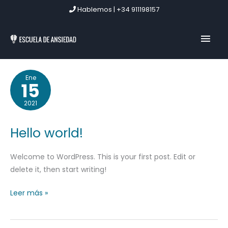
Ir
Hablemos | +34 911198157
al
contenido
MEN
PRIN
Hello
Ene
15
world!
2021
Hello world!
Welcome to WordPress. This is your first post. Edit or
delete it, then start writing!
Leer más »