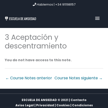
Ir
Hablemos | +34 911198157
al
contenido
MEN
PRIN
3 Aceptación y
descentramiento
You do not have access to this note.
←
Course Notes anterior
Course Notes siguiente
→
ESCUELA DE ANSIEDAD © 2021 | Contacto
Aviso Legal
|
Privacidad
|
Cookies
|
Condiciones