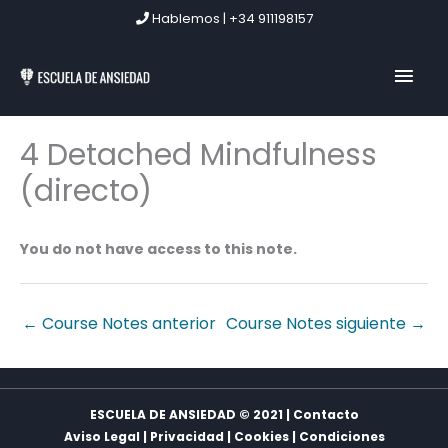
Ir
Hablemos | +34 911198157
al
contenido
MEN
PRIN
4 Detached Mindfulness
(directo)
You do not have access to this note.
←
Course Notes anterior
Course Notes siguiente
→
ESCUELA DE ANSIEDAD © 2021 | Contacto
Aviso Legal
|
Privacidad
|
Cookies
|
Condiciones