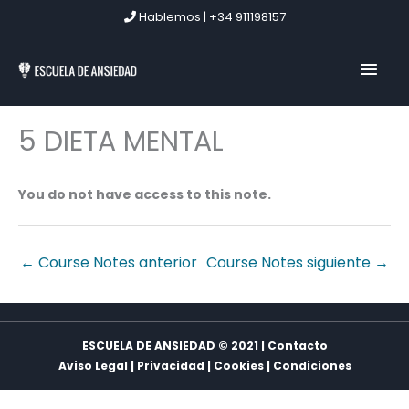
Ir
Hablemos | +34 911198157
al
contenido
MEN
PRIN
5 DIETA MENTAL
You do not have access to this note.
←
Course Notes anterior
Course Notes siguiente
→
ESCUELA DE ANSIEDAD © 2021 | Contacto
Aviso Legal
|
Privacidad
|
Cookies
|
Condiciones