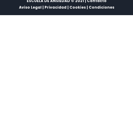
ESCUELA DE ANSIEDAD © 2021 | Contacto
Aviso Legal
|
Privacidad
|
Cookies
|
Condiciones