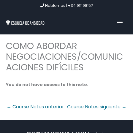
Ir
Hablemos | +34 911198157
al
contenido
MEN
PRIN
COMO ABORDAR
NEGOCIACIONES/COMUNIC
ACIONES DIFÍCILES
You do not have access to this note.
←
Course Notes anterior
Course Notes siguiente
→