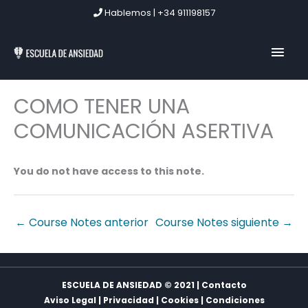
Ir
Hablemos | +34 911198157
al
contenido
MEN
PRIN
COMO TENER UNA
COMUNICACIÓN ASERTIVA
You do not have access to this note.
←
Course Notes anterior
Course Notes siguiente
→
ESCUELA DE ANSIEDAD © 2021 | Contacto
Aviso Legal
|
Privacidad
|
Cookies
|
Condiciones