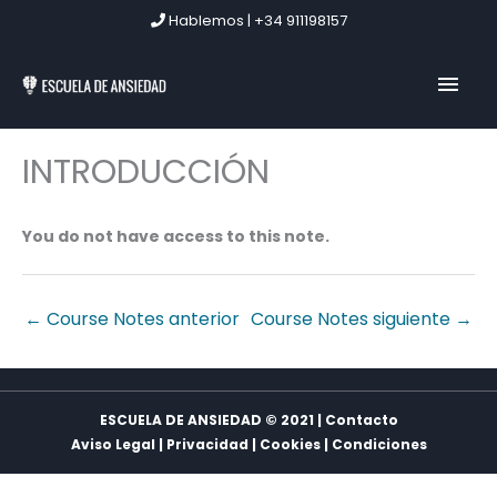
Ir
Hablemos | +34 911198157
al
contenido
MEN
PRIN
INTRODUCCIÓN
You do not have access to this note.
←
Course Notes anterior
Course Notes siguiente
→
ESCUELA DE ANSIEDAD © 2021 | Contacto
Aviso Legal
|
Privacidad
|
Cookies
|
Condiciones