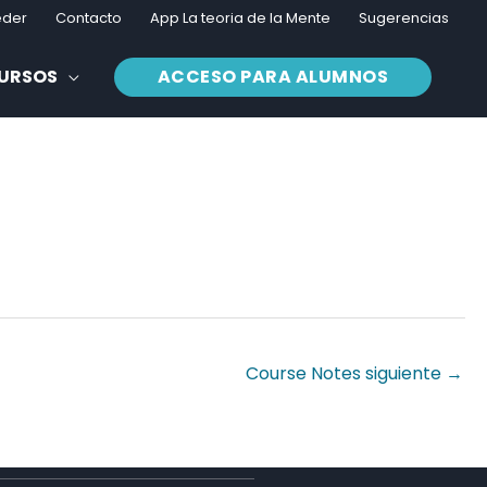
eder
Contacto
App La teoria de la Mente
Sugerencias
CURSOS
ACCESO PARA ALUMNOS
Course Notes siguiente
→