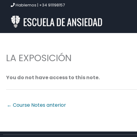
Ir
Hablemos | +34 911198157
al
contenido
LA EXPOSICIÓN
You do not have access to this note.
←
Course Notes anterior