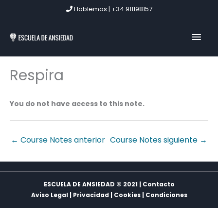
Ir
Hablemos | +34 911198157
al
contenido
MEN
PRIN
Respira
You do not have access to this note.
←
Course Notes anterior
Course Notes siguiente
→
ESCUELA DE ANSIEDAD © 2021 | Contacto
Aviso Legal
|
Privacidad
|
Cookies
|
Condiciones