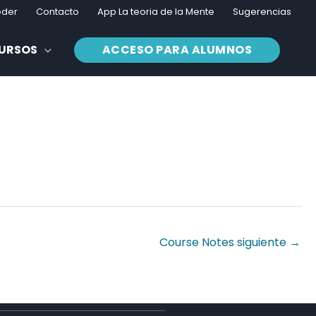
eder
Contacto
App La teoria de la Mente
Sugerencias
CURSOS
ACCESO PARA ALUMNOS
Course Notes siguiente
→