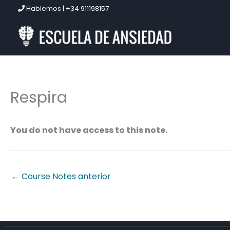
Ir
Hablemos | +34 911198157
al
contenido
Respira
You do not have access to this note.
←
Course Notes anterior