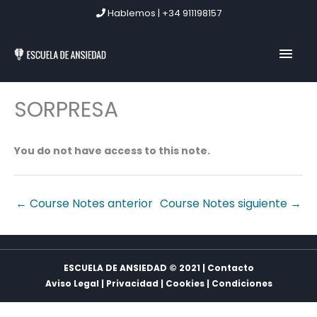
Ir
Hablemos | +34 911198157
al
contenido
MEN
PRIN
SORPRESA
You do not have access to this note.
←
Course Notes anterior
Course Notes siguiente
→
ESCUELA DE ANSIEDAD © 2021 | Contacto
Aviso Legal
|
Privacidad
|
Cookies
|
Condiciones