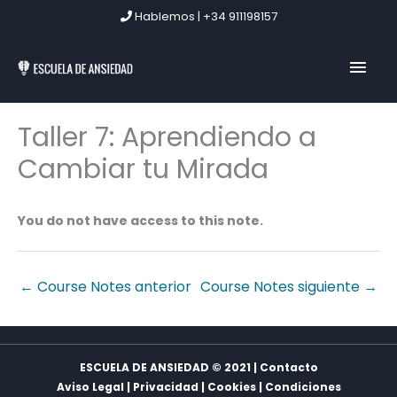
Ir
Hablemos | +34 911198157
al
contenido
MEN
PRIN
Taller 7: Aprendiendo a
Cambiar tu Mirada
You do not have access to this note.
←
Course Notes anterior
Course Notes siguiente
→
ESCUELA DE ANSIEDAD © 2021 | Contacto
Aviso Legal
|
Privacidad
|
Cookies
|
Condiciones