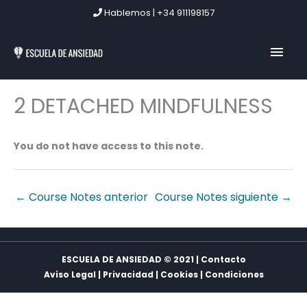
Ir
Hablemos | +34 911198157
al
contenido
MEN
PRIN
2 DETACHED MINDFULNESS
You do not have access to this note.
←
Course Notes anterior
Course Notes siguiente
→
ESCUELA DE ANSIEDAD © 2021 | Contacto
Aviso Legal
|
Privacidad
|
Cookies
|
Condiciones