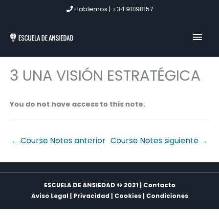
Ir
Hablemos | +34 911198157
al
contenido
MEN
PRIN
3 UNA VISIÓN ESTRATÉGICA
You do not have access to this note.
←
Course Notes anterior
Course Notes siguiente
→
ESCUELA DE ANSIEDAD © 2021 | Contacto
Aviso Legal
|
Privacidad
|
Cookies
|
Condiciones